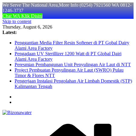
We Serve The National Area,More Info (0254) 7921560 WA 0812-
1246-3737
Chat WA Klik Disini
Skip to content
Thursday, August 6, 2026
Latest:
Penggantian Media Filter Resin Softener di PT Gobal Dairy
Alami Area Factory
Pengadaan UV Sterillizer 1200 Watt di PT Global Dairi
Alami Area Factory
Peresmian Pembangunan Unit Penyulingan Air Laut di NTT
Project Pembuatan Penyulingan Air Laut (SWRO) Pulau
Timor & Flores NTT
Pengerjaan Instalasi Pengolahan Air Limbah Domestik (STP)
Kalimantan Tengah