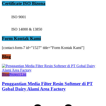
Certificate ISO Bizona
ISO 9001
ISO 14000 & 13850
Form Kontak Kami
[contact-form-7 id=”1527″ title=”Form Kontak Kami”]
Blog
Blog
Project List
Penggantian Media Filter Resin Softener di PT
Gobal Dairy Alami Area Factory