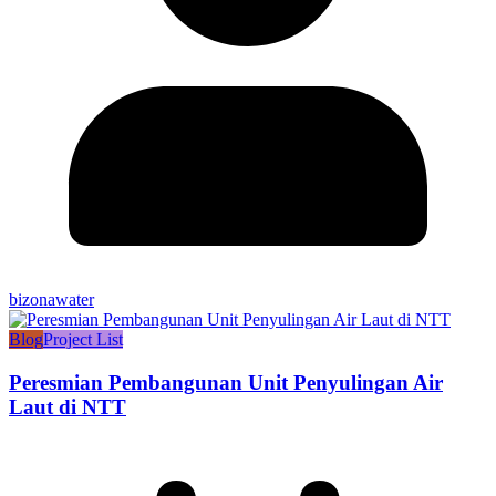
bizonawater
Blog
Project List
Peresmian Pembangunan Unit Penyulingan Air
Laut di NTT