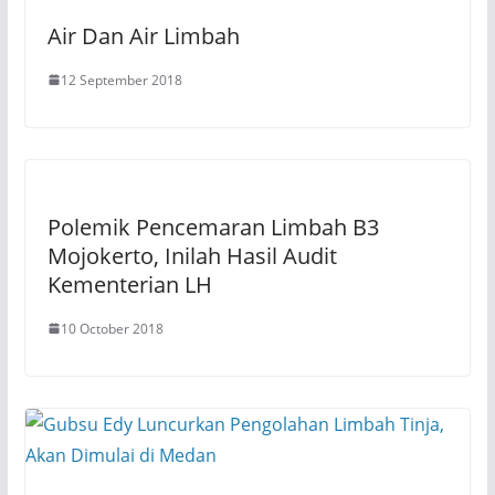
s
n
i
s
Air Dan Air Limbah
n
i
n
n
e
n
w
e
12 September 2018
w
w
i
w
n
i
d
n
o
d
w
o
)
w
)
Polemik Pencemaran Limbah B3
Mojokerto, Inilah Hasil Audit
Kementerian LH
10 October 2018