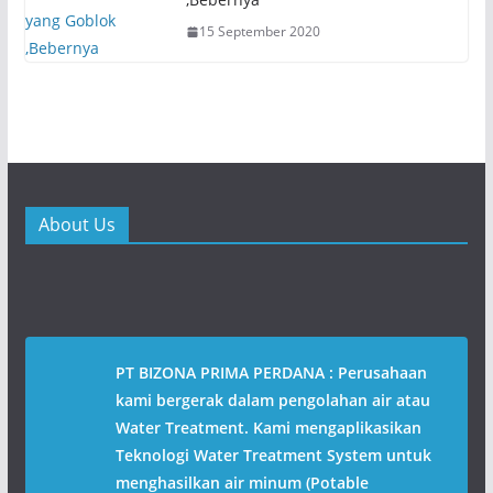
15 September 2020
About Us
PT BIZONA PRIMA PERDANA : Perusahaan
kami bergerak dalam pengolahan air atau
Water Treatment. Kami mengaplikasikan
Teknologi Water Treatment System untuk
menghasilkan air minum (Potable