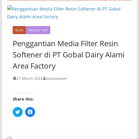
BLOG
PROJECT LIST
Penggantian Media Filter Resin
Softener di PT Gobal Dairy Alami
Area Factory
21 March 2024
bizonawater
Share this:
C
C
l
l
i
i
c
c
k
k
t
t
o
o