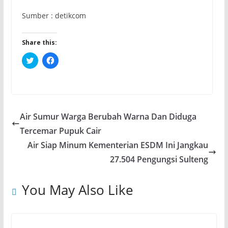
Sumber : detikcom
Share this:
C
C
l
l
i
i
c
c
k
k
t
t
o
o
s
s
h
h
Air Sumur Warga Berubah Warna Dan Diduga
a
a
r
r
Tercemar Pupuk Cair
e
e
o
o
Air Siap Minum Kementerian ESDM Ini Jangkau
n
n
T
F
w
a
27.504 Pengungsi Sulteng
i
c
t
e
t
b
e
o
You May Also Like
r
o
(
k
O
(
p
O
e
p
n
e