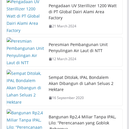
s
s
h
h
Pengadaan UV Sterillizer 1200 Watt
a
a
r
r
di PT Global Dairi Alami Area
e
e
Factory
o
o
n
n
21 March 2024
T
F
w
a
i
c
t
e
t
b
Peresmian Pembangunan Unit
e
o
r
o
Penyulingan Air Laut di NTT
(
k
O
(
12 March 2024
p
O
e
p
n
e
s
n
i
s
Sempat Ditolak, IPAL Bondalem
n
i
n
n
Akan Dibangun di Lahan Seluas 2
e
n
Hektare
w
e
w
w
i
w
16 September 2020
n
i
d
n
o
d
w
o
)
w
Bangunan Rp2,4 Miliar Tanpa IPAL,
)
Lilo: “Perencanaan yang Goblok
,Bebernya