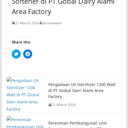
Softener di PT Gobal Dairy Alami
Area Factory
21 March 2024
bizonawater
Share this:
C
C
l
l
i
i
c
c
k
k
t
t
o
o
s
s
h
h
Pengadaan UV Sterillizer 1200 Watt
a
a
r
r
di PT Global Dairi Alami Area
e
e
Factory
o
o
n
n
21 March 2024
T
F
w
a
i
c
t
e
t
b
Peresmian Pembangunan Unit
e
o
r
o