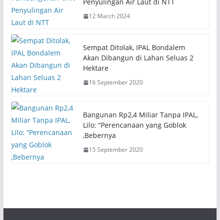
Penyulingan Air Laut di NTT
(
k
O
(
12 March 2024
p
O
e
p
n
e
s
n
i
s
Sempat Ditolak, IPAL Bondalem
n
i
n
n
Akan Dibangun di Lahan Seluas 2
e
n
Hektare
w
e
w
w
i
w
16 September 2020
n
i
d
n
o
d
w
o
)
w
Bangunan Rp2,4 Miliar Tanpa IPAL,
)
Lilo: “Perencanaan yang Goblok
,Bebernya
15 September 2020