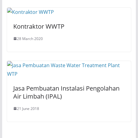
d
n
o
d
w
o
)
w
)
Kontraktor WWTP
28 March 2020
Jasa Pembuatan Instalasi Pengolahan
Air Limbah (IPAL)
21 June 2018