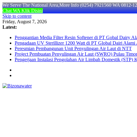
We Serve The National Area,More Info (0254) 7921560 WA 0812-1
Chat WA Klik Disini
Skip to content
Friday, August 7, 2026
Latest:
Penggantian Media Filter Resin Softener di PT Gobal Dairy Al
Pengadaan UV Sterillizer 1200 Watt di PT Global Dairi Alami 
Peresmian Pembangunan Unit Penyulingan Air Laut di NTT
Project Pembuatan Penyulingan Air Laut (SWRO) Pulau Timo
Pengerjaan Instalasi Pengolahan Air Limbah Domestik (STP) 