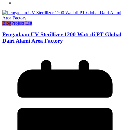
Blog
Project List
Pengadaan UV Sterillizer 1200 Watt di PT Global
Dairi Alami Area Factory