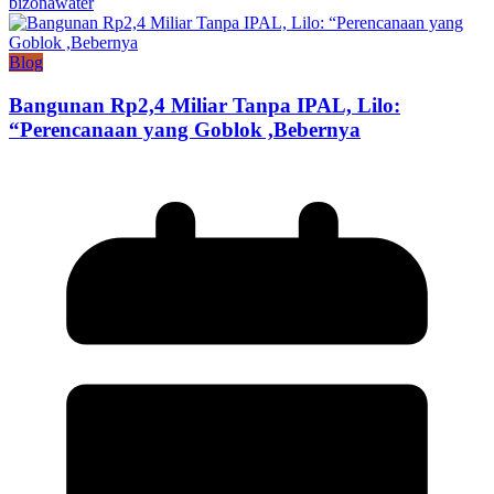
bizonawater
Blog
Bangunan Rp2,4 Miliar Tanpa IPAL, Lilo:
“Perencanaan yang Goblok ,Bebernya