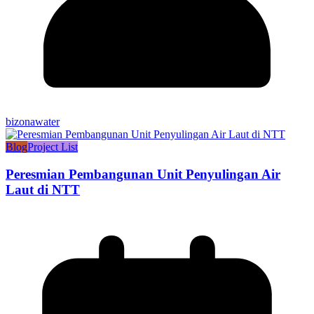
bizonawater
Blog
Project List
Peresmian Pembangunan Unit Penyulingan Air
Laut di NTT