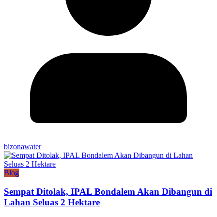
bizonawater
Blog
Sempat Ditolak, IPAL Bondalem Akan Dibangun di
Lahan Seluas 2 Hektare