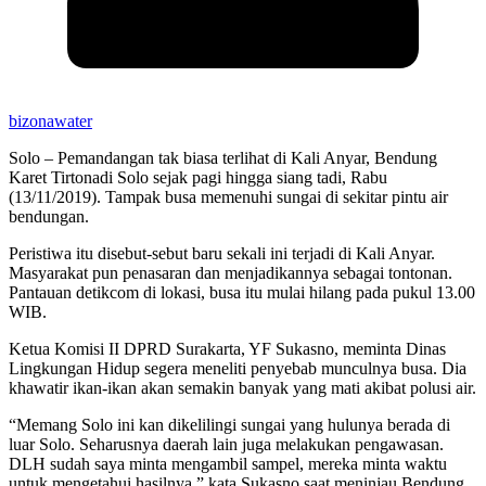
bizonawater
Solo – Pemandangan tak biasa terlihat di Kali Anyar, Bendung
Karet Tirtonadi Solo sejak pagi hingga siang tadi, Rabu
(13/11/2019). Tampak busa memenuhi sungai di sekitar pintu air
bendungan.
Peristiwa itu disebut-sebut baru sekali ini terjadi di Kali Anyar.
Masyarakat pun penasaran dan menjadikannya sebagai tontonan.
Pantauan detikcom di lokasi, busa itu mulai hilang pada pukul 13.00
WIB.
Ketua Komisi II DPRD Surakarta, YF Sukasno, meminta Dinas
Lingkungan Hidup segera meneliti penyebab munculnya busa. Dia
khawatir ikan-ikan akan semakin banyak yang mati akibat polusi air.
“Memang Solo ini kan dikelilingi sungai yang hulunya berada di
luar Solo. Seharusnya daerah lain juga melakukan pengawasan.
DLH sudah saya minta mengambil sampel, mereka minta waktu
untuk mengetahui hasilnya,” kata Sukasno saat meninjau Bendung