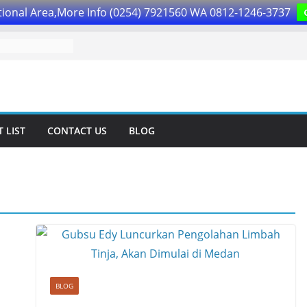
ional Area,More Info (0254) 7921560 WA 0812-1246-3737
 LIST
CONTACT US
BLOG
BLOG