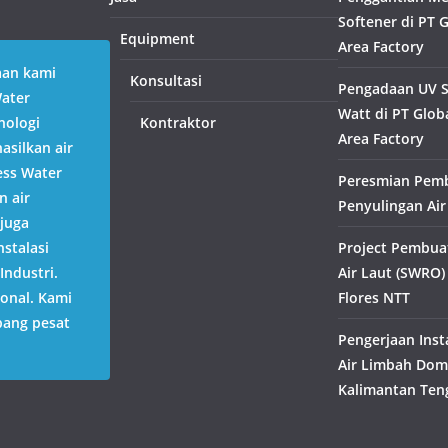
Softener di PT 
Equipment
Area Factory
aan kami
Konsultasi
Pengadaan UV St
Water
Watt di PT Globa
nologi
Kontraktor
Area Factory
silkan air
ess Water
Peresmian Pem
n air
Penyulingan Air
juga
stalasi
Project Pembua
Industri.
Air Laut (SWRO)
ional. Kami
Flores NTT
bang pesat
Pengerjaan Inst
Air Limbah Dome
Kalimantan Ten