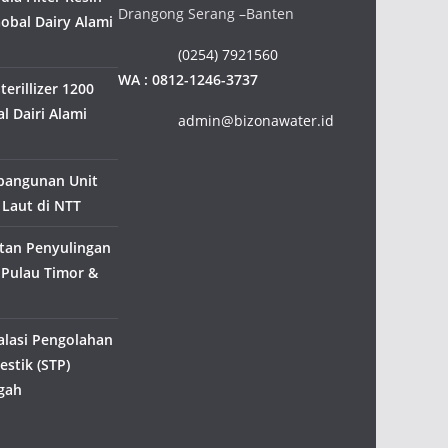
Drangong Serang –Banten
Gobal Dairy Alami
(0254) 7921560
WA : 0812-1246-3737
erillizer 1200
l Dairi Alami
admin@bizonawater.id
bangunan Unit
 Laut di NTT
tan Penyulingan
 Pulau Timor &
alasi Pengolahan
stik (STP)
gah