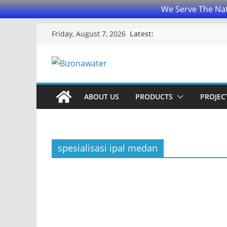
We Serve The Nat
Skip
Latest:
Friday, August 7, 2026
to
content
ABOUT US
PRODUCTS
PROJECT
spesialisasi ipal medan