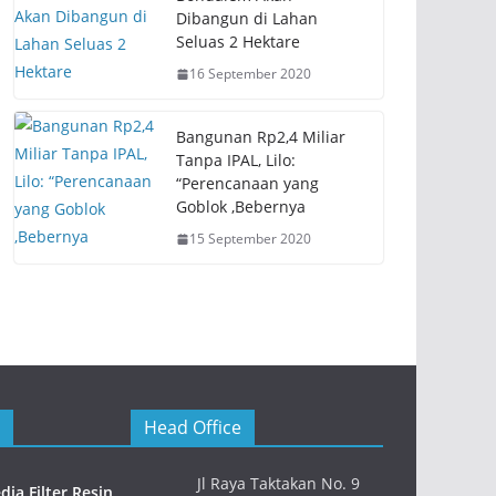
Dibangun di Lahan
Seluas 2 Hektare
16 September 2020
Bangunan Rp2,4 Miliar
Tanpa IPAL, Lilo:
“Perencanaan yang
Goblok ,Bebernya
15 September 2020
Head Office
Jl Raya Taktakan No. 9
ia Filter Resin