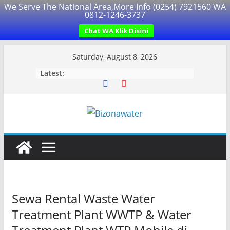
We Serve The National Area,More Info (0254) 7921560 WA
0812-1246-3737
Chat WA Klik Disini
Skip
Saturday, August 8, 2026
to
Latest:
content
Sewa Rental Waste Water
Treatment Plant WWTP & Water