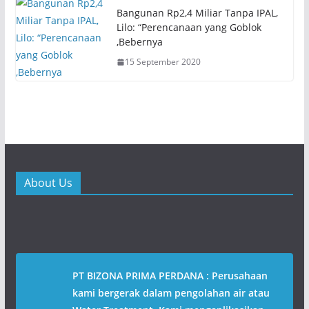
w
o
)
w
Bangunan Rp2,4 Miliar Tanpa IPAL,
)
Lilo: “Perencanaan yang Goblok
,Bebernya
15 September 2020
About Us
PT BIZONA PRIMA PERDANA : Perusahaan
kami bergerak dalam pengolahan air atau