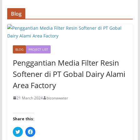
n
n
e
n
w
e
Blog
w
w
i
w
n
i
d
n
o
d
w
o
)
w
)
BLOG
PROJECT LIST
Penggantian Media Filter Resin
Softener di PT Gobal Dairy Alami
Area Factory
21 March 2024
bizonawater
Share this:
C
C
l
l
i
i