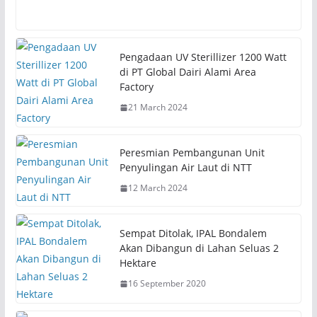
c
c
k
k
t
t
o
o
s
s
h
h
Pengadaan UV Sterillizer 1200 Watt
a
a
r
r
di PT Global Dairi Alami Area
e
e
Factory
o
o
n
n
21 March 2024
T
F
w
a
i
c
t
e
t
b
Peresmian Pembangunan Unit
e
o
r
o
Penyulingan Air Laut di NTT
(
k
O
(
12 March 2024
p
O
e
p
n
e
s
n
i
s
Sempat Ditolak, IPAL Bondalem
n
i
n
n
Akan Dibangun di Lahan Seluas 2
e
n
Hektare
w
e
w
w
i
w
16 September 2020
n
i
d
n
o
d