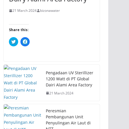
21 March 2024
bizonawater
Share this:
C
C
l
l
i
i
c
c
k
k
t
t
o
o
s
s
h
h
Pengadaan UV Sterillizer
a
a
r
r
1200 Watt di PT Global
e
e
Dairi Alami Area Factory
o
o
n
n
21 March 2024
T
F
w
a
i
c
t
e
t
b
Peresmian
e
o
r
o
Pembangunan Unit
(
k
Penyulingan Air Laut di
O
(
p
O
NTT