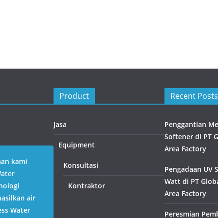
Product
Recent Posts
Jasa
Penggantian Med
Softener di PT 
Equipment
Area Factory
aan kami
Konsultasi
Pengadaan UV St
Water
Watt di PT Globa
nologi
Kontraktor
Area Factory
silkan air
ess Water
Peresmian Pem