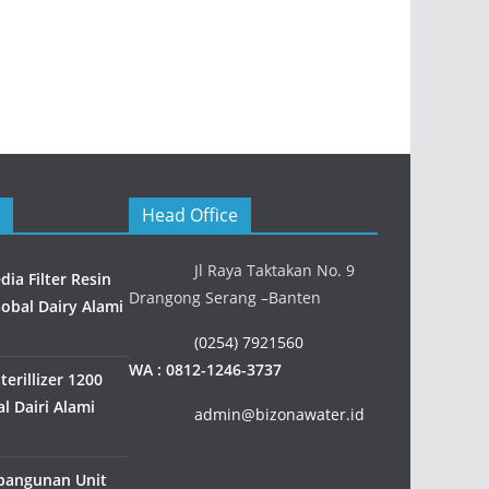
Head Office
Jl Raya Taktakan No. 9
ia Filter Resin
Drangong Serang –Banten
Gobal Dairy Alami
(0254) 7921560
WA : 0812-1246-3737
erillizer 1200
l Dairi Alami
admin@bizonawater.id
bangunan Unit