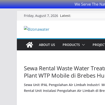
We Serve The Nat
Skip
Latest:
Friday, August 7, 2026
to
content
ABOUT US
PRODUCTS
PROJECT
Sewa Rental Waste Water Trea
Plant WTP Mobile di Brebes H
Sewa Unit IPAL Pengolahan Air Limbah Industri M
Rental Unit Instalasi Pengolahan Air Limbah di Br