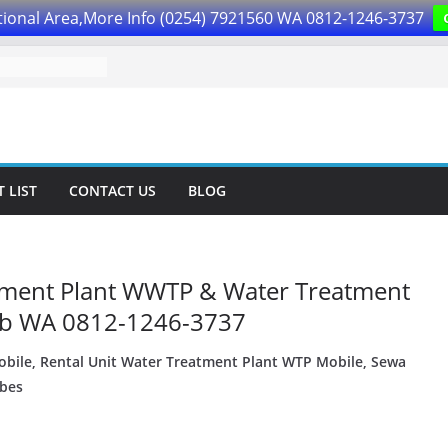
ional Area,More Info (0254) 7921560 WA 0812-1246-3737
 LIST
CONTACT US
BLOG
tment Plant WWTP & Water Treatment
ub WA 0812-1246-3737
obile, Rental Unit Water Treatment Plant WTP Mobile, Sewa
ebes