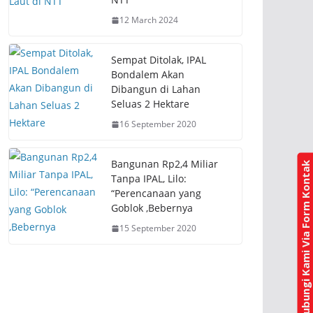
e
p
n
e
12 March 2024
s
n
i
s
n
i
n
n
e
n
Sempat Ditolak, IPAL
w
e
Bondalem Akan
w
w
i
w
Dibangun di Lahan
n
i
Seluas 2 Hektare
d
n
o
d
w
o
16 September 2020
)
w
)
Bangunan Rp2,4 Miliar
Hubungi Kami Via Form Kontak
Tanpa IPAL, Lilo:
“Perencanaan yang
Goblok ,Bebernya
15 September 2020