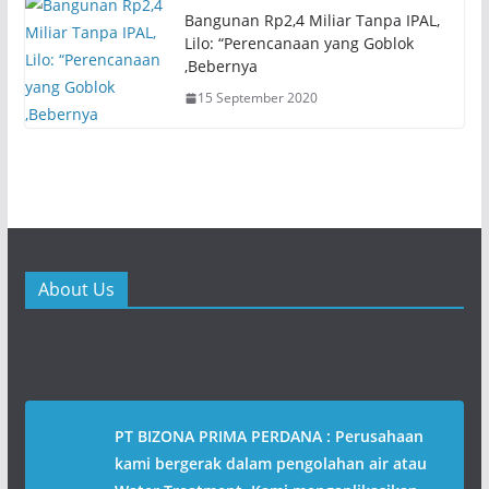
w
o
)
w
Bangunan Rp2,4 Miliar Tanpa IPAL,
)
Lilo: “Perencanaan yang Goblok
,Bebernya
15 September 2020
About Us
PT BIZONA PRIMA PERDANA : Perusahaan
kami bergerak dalam pengolahan air atau