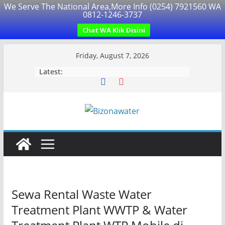
We Serve The National Area,More Info (0254) 7921560 WA
0812-1246-3737
Chat WA Klik Disini
Skip
Friday, August 7, 2026
to
Latest:
content
Sewa Rental Waste Water
Treatment Plant WWTP & Water