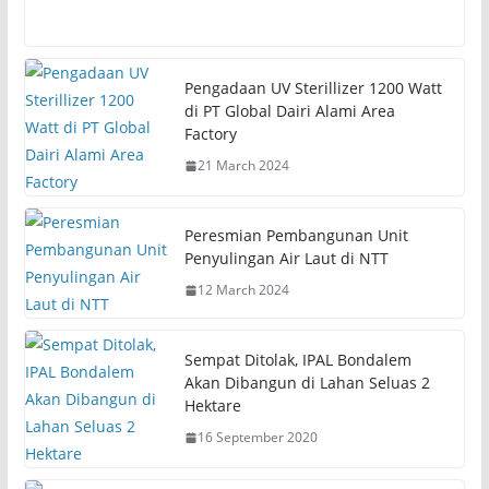
c
c
k
k
t
t
o
o
s
s
h
h
Pengadaan UV Sterillizer 1200 Watt
a
a
r
r
di PT Global Dairi Alami Area
e
e
Factory
o
o
n
n
21 March 2024
T
F
w
a
i
c
t
e
t
b
Peresmian Pembangunan Unit
e
o
r
o
Penyulingan Air Laut di NTT
(
k
O
(
12 March 2024
p
O
e
p
n
e
s
n
i
s
Sempat Ditolak, IPAL Bondalem
n
i
n
n
Akan Dibangun di Lahan Seluas 2
e
n
Hektare
w
e
w
w
i
w
16 September 2020
n
i
d
n
o
d