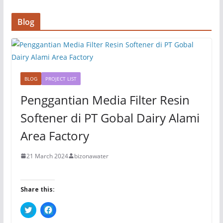
n
n
e
n
w
e
Blog
w
w
i
w
n
i
d
n
o
d
w
o
)
w
)
BLOG
PROJECT LIST
Penggantian Media Filter Resin
Softener di PT Gobal Dairy Alami
Area Factory
21 March 2024
bizonawater
Share this:
C
C
l
l
i
i