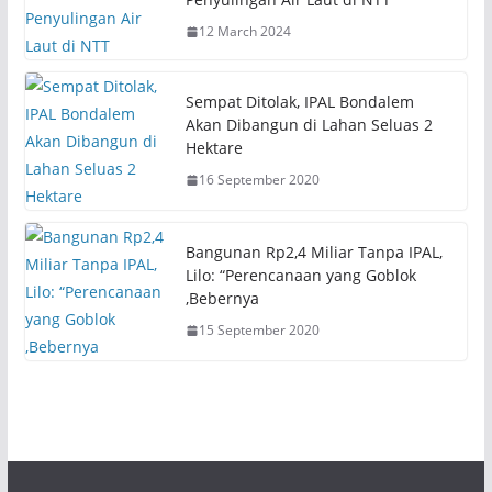
(
k
O
(
12 March 2024
p
O
e
p
n
e
s
n
i
s
Sempat Ditolak, IPAL Bondalem
n
i
n
n
Akan Dibangun di Lahan Seluas 2
e
n
Hektare
w
e
w
w
i
w
16 September 2020
n
i
d
n
o
d
w
o
)
w
Bangunan Rp2,4 Miliar Tanpa IPAL,
)
Lilo: “Perencanaan yang Goblok
,Bebernya
15 September 2020