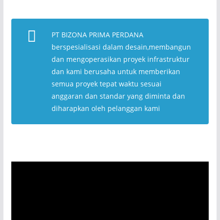
PT BIZONA PRIMA PERDANA
berspesialisasi dalam desain,membangun
dan mengoperasikan proyek infrastruktur
dan kami berusaha untuk memberikan
semua proyek tepat waktu sesuai
anggaran dan standar yang diminta dan
diharapkan oleh pelanggan kami