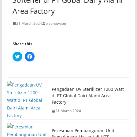
Area Factory
21 March 2024
bizonawater
Share this:
C
C
l
l
i
i
c
c
k
k
t
t
o
o
s
s
h
h
Pengadaan UV Sterillizer 1200 Watt
a
a
r
r
di PT Global Dairi Alami Area
e
e
Factory
o
o
n
n
21 March 2024
T
F
w
a
i
c
t
e
t
b
Peresmian Pembangunan Unit
e
o
r
o
Penyulingan Air Laut di NTT