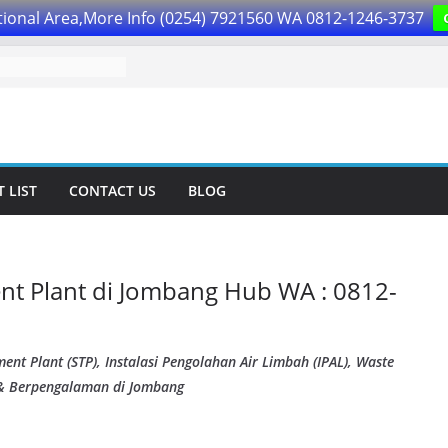
ional Area,More Info (0254) 7921560 WA 0812-1246-3737
 LIST
CONTACT US
BLOG
nt Plant di Jombang Hub WA : 0812-
nt Plant (STP), Instalasi Pengolahan Air Limbah (IPAL), Waste
 & Berpengalaman di Jombang