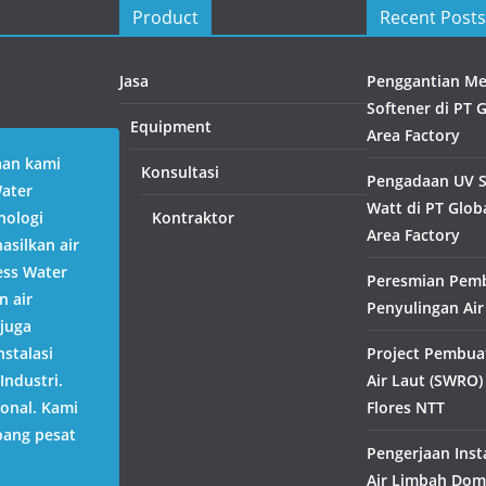
Product
Recent Posts
Jasa
Penggantian Med
Softener di PT 
Equipment
Area Factory
aan kami
Konsultasi
Pengadaan UV St
Water
Watt di PT Globa
nologi
Kontraktor
Area Factory
silkan air
ess Water
Peresmian Pem
n air
Penyulingan Air
juga
stalasi
Project Pembua
Industri.
Air Laut (SWRO)
ional. Kami
Flores NTT
bang pesat
Pengerjaan Inst
Air Limbah Dome