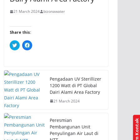
21 March 2024
bizonawater
Share this:
C
C
l
l
i
i
c
c
k
k
t
t
o
o
s
s
h
h
Pengadaan UV Sterillizer
a
a
r
r
1200 Watt di PT Global
e
e
Dairi Alami Area Factory
o
o
n
n
21 March 2024
T
F
w
a
i
c
t
e
t
b
Peresmian
e
o
r
o
Pembangunan Unit
(
k
Penyulingan Air Laut di
O
(
p
O
NTT