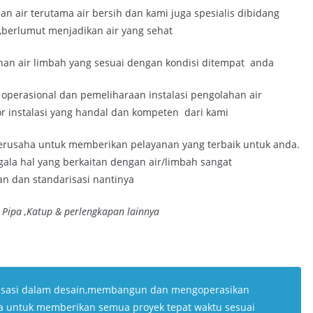
air terutama air bersih dan kami juga spesialis dibidang
,berlumut menjadikan air yang sehat
han air limbah yang sesuai dengan kondisi ditempat anda
operasional dan pemeliharaan instalasi pengolahan air
r instalasi yang handal dan kompeten dari kami
erusaha untuk memberikan pelayanan yang terbaik untuk anda.
ala hal yang berkaitan dengan air/limbah sangat
an dan standarisasi nantinya
 Pipa ,Katup & perlengkapan lainnya
isasi dalam desain,membangun dan mengoperasikan
ha untuk memberikan semua proyek tepat waktu sesuai