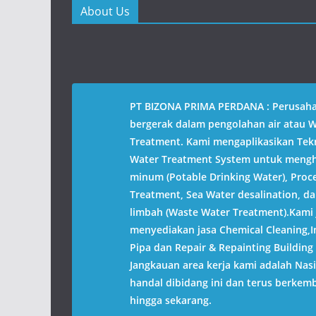
o
o
About Us
n
n
T
F
w
a
i
c
t
e
t
b
e
o
r
o
(
k
O
(
PT BIZONA PRIMA PERDANA : Perusah
p
O
e
p
bergerak dalam pengolahan air atau 
n
e
s
n
Treatment. Kami mengaplikasikan Tek
i
s
n
i
Water Treatment System untuk mengha
n
n
e
n
minum (Potable Drinking Water), Proc
w
e
w
w
Treatment, Sea Water desalination, da
i
w
n
i
limbah (Waste Water Treatment).Kami 
d
n
o
d
menyediakan jasa Chemical Cleaning,In
w
o
)
w
Pipa dan Repair & Repainting Building 
)
Jangkauan area kerja kami adalah Nas
handal dibidang ini dan terus berkem
hingga sekarang.