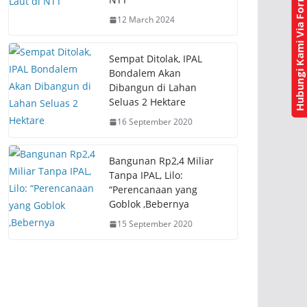
Hubungi Kami Via Form Kontak
e
p
n
e
12 March 2024
s
n
i
s
n
i
n
n
e
n
Sempat Ditolak, IPAL
w
e
Bondalem Akan
w
w
i
w
Dibangun di Lahan
n
i
Seluas 2 Hektare
d
n
o
d
w
o
16 September 2020
)
w
)
Bangunan Rp2,4 Miliar
Tanpa IPAL, Lilo:
“Perencanaan yang
Goblok ,Bebernya
15 September 2020