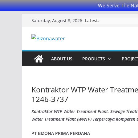
We Serve The Nat
Skip
Latest:
Saturday, August 8, 2026
to
content
ABOUT US
PRODUCTS
PROJECT
Kontraktor WTP Water Treatme
1246-3737
Kontraktor WTP Water Treatment Plant, Sewage Treatme
Water Treatment Plant (WWTP) Terpercaya,Kompeten
PT BIZONA PRIMA PERDANA