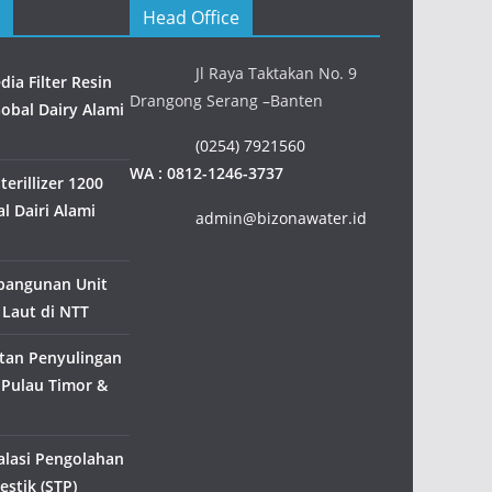
Head Office
Jl Raya Taktakan No. 9
ia Filter Resin
Drangong Serang –Banten
Gobal Dairy Alami
(0254) 7921560
WA : 0812-1246-3737
erillizer 1200
l Dairi Alami
admin@bizonawater.id
bangunan Unit
 Laut di NTT
tan Penyulingan
 Pulau Timor &
alasi Pengolahan
stik (STP)