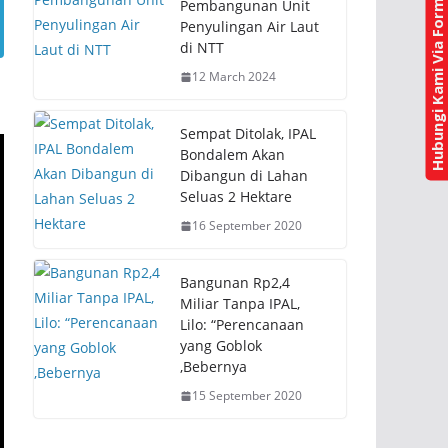
Hubungi Kami Via Form Kontak
(
k
Pembangunan Unit
O
(
Penyulingan Air Laut
p
O
e
p
di NTT
n
e
s
n
12 March 2024
i
s
n
i
n
n
e
n
w
e
Sempat Ditolak, IPAL
w
w
Bondalem Akan
i
w
n
i
Dibangun di Lahan
d
n
Seluas 2 Hektare
o
d
w
o
)
w
16 September 2020
)
Bangunan Rp2,4
Miliar Tanpa IPAL,
Lilo: “Perencanaan
yang Goblok
,Bebernya
15 September 2020