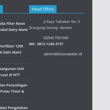
Head Office
Jl Raya Taktakan No. 9
ia Filter Resin
Drangong Serang –Banten
Gobal Dairy Alami
(0254) 7921560
WA : 0812-1246-3737
erillizer 1200
l Dairi Alami
admin@bizonawater.id
bangunan Unit
 Laut di NTT
tan Penyulingan
 Pulau Timor &
alasi Pengolahan