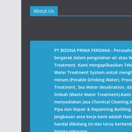
r
r
e
e
o
o
About Us
n
n
T
F
w
a
i
c
t
e
t
b
e
o
r
o
(
k
O
(
PT BIZONA PRIMA PERDANA : Perusah
p
O
e
p
bergerak dalam pengolahan air atau 
n
e
s
n
Treatment. Kami mengaplikasikan Tek
i
s
n
i
Water Treatment System untuk mengha
n
n
e
n
minum (Potable Drinking Water), Proc
w
e
w
w
Treatment, Sea Water desalination, da
i
w
n
i
limbah (Waste Water Treatment).Kami 
d
n
o
d
menyediakan jasa Chemical Cleaning,In
w
o
)
w
Pipa dan Repair & Repainting Building 
)
Jangkauan area kerja kami adalah Nas
handal dibidang ini dan terus berkem
hingga sekarang.