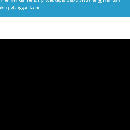
k memberikan semua proyek tepat waktu sesuai anggaran dan
oleh pelanggan kami