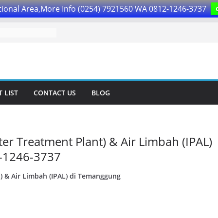
ional Area,More Info (0254) 7921560 WA 0812-1246-3737
 LIST
CONTACT US
BLOG
ter Treatment Plant) & Air Limbah (IPAL)
-1246-3737
t) & Air Limbah (IPAL) di Temanggung