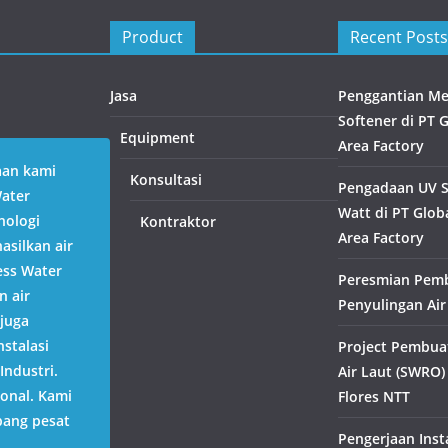
Product
Recent Posts
Jasa
Penggantian Med
Softener di PT 
Equipment
Area Factory
aan kami
Konsultasi
Pengadaan UV St
Water
Watt di PT Globa
nologi
Kontraktor
Area Factory
silkan air
ess Water
Peresmian Pem
n air
Penyulingan Air
juga
stalasi
Project Pembua
Industri.
Air Laut (SWRO)
ional. Kami
Flores NTT
bang pesat
Pengerjaan Inst