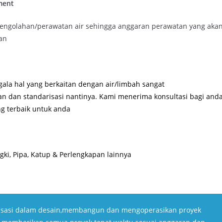
ment
ngolahan/perawatan air sehingga anggaran perawatan yang aka
an
ala hal yang berkaitan dengan air/limbah sangat
an dan standarisasi nantinya. Kami menerima konsultasi bagi and
g terbaik untuk anda
ki, Pipa, Katup & Perlengkapan lainnya
isasi dalam desain,membangun dan mengoperasikan proyek