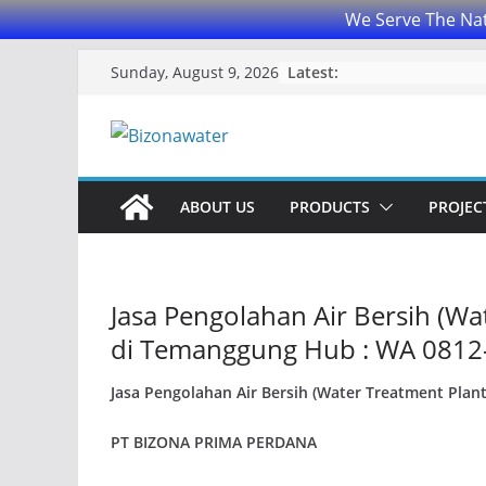
We Serve The Nat
Skip
Latest:
Sunday, August 9, 2026
to
content
ABOUT US
PRODUCTS
PROJECT
Jasa Pengolahan Air Bersih (Wa
di Temanggung Hub : WA 0812
Jasa Pengolahan Air Bersih (Water Treatment Plan
PT BIZONA PRIMA PERDANA