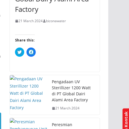
Factory
n
21 March 2024
bizonawater
Share this:
C
C
l
l
a
i
i
c
c
k
k
t
t
o
o
s
s
h
h
Pengadaan UV
a
a
Sterillizer 1200 Watt
r
r
e
e
di PT Global Dairi
o
o
Alami Area Factory
n
n
T
F
w
a
21 March 2024
i
c
t
e
t
b
e
o
Peresmian
r
o