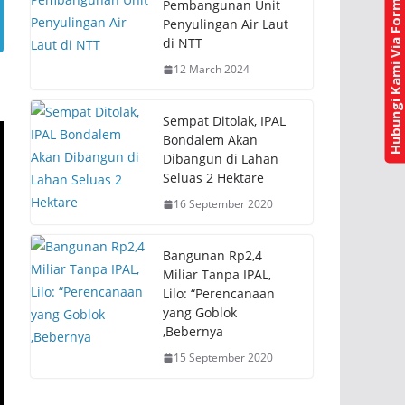
Hubungi Kami Via Form Kontak
(
k
Pembangunan Unit
O
(
Penyulingan Air Laut
p
O
e
p
di NTT
n
e
s
n
12 March 2024
i
s
n
i
n
n
e
n
w
e
Sempat Ditolak, IPAL
w
w
Bondalem Akan
i
w
n
i
Dibangun di Lahan
d
n
Seluas 2 Hektare
o
d
w
o
)
w
16 September 2020
)
Bangunan Rp2,4
Miliar Tanpa IPAL,
Lilo: “Perencanaan
yang Goblok
,Bebernya
15 September 2020