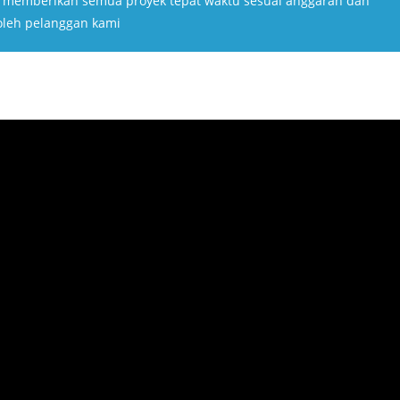
k memberikan semua proyek tepat waktu sesuai anggaran dan
oleh pelanggan kami