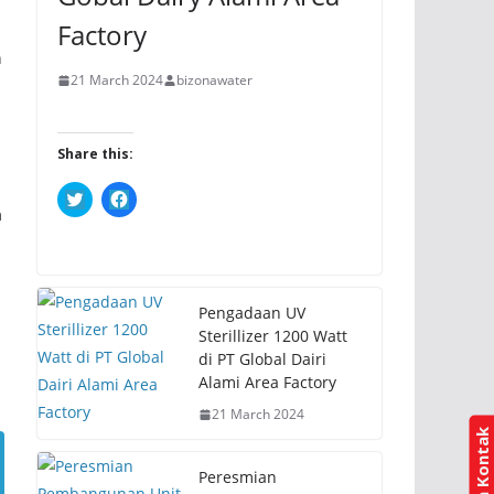
Factory
n
21 March 2024
bizonawater
Share this:
C
C
l
l
a
i
i
c
c
k
k
t
t
o
o
s
s
h
h
Pengadaan UV
a
a
Sterillizer 1200 Watt
r
r
e
e
di PT Global Dairi
o
o
Alami Area Factory
n
n
T
F
w
a
21 March 2024
i
c
t
e
t
b
e
o
Peresmian
r
o