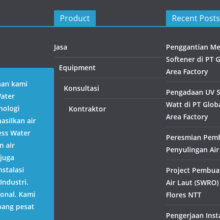
Product
Recent Posts
Jasa
Penggantian Med
Softener di PT 
Equipment
Area Factory
aan kami
Konsultasi
Pengadaan UV St
Water
Watt di PT Globa
nologi
Kontraktor
Area Factory
silkan air
ess Water
Peresmian Pem
n air
Penyulingan Air
juga
stalasi
Project Pembua
Industri.
Air Laut (SWRO)
ional. Kami
Flores NTT
bang pesat
Pengerjaan Inst