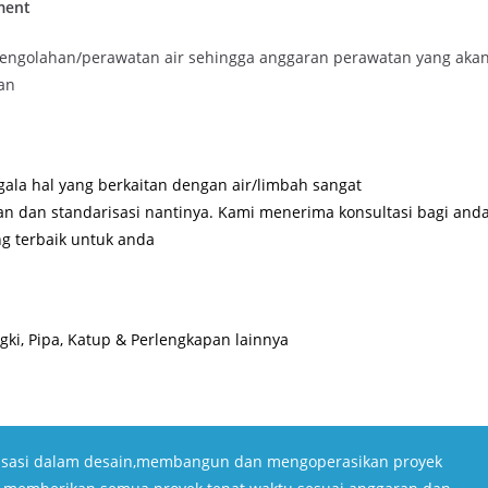
ment
ngolahan/perawatan air sehingga anggaran perawatan yang aka
an
ala hal yang berkaitan dengan air/limbah sangat
an dan standarisasi nantinya. Kami menerima konsultasi bagi and
g terbaik untuk anda
ki, Pipa, Katup & Perlengkapan lainnya
isasi dalam desain,membangun dan mengoperasikan proyek