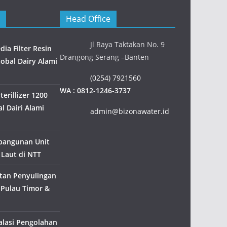
Head Office
Jl Raya Taktakan No. 9
ia Filter Resin
Drangong Serang –Banten
Gobal Dairy Alami
(0254) 7921560
WA : 0812-1246-3737
erillizer 1200
l Dairi Alami
admin@bizonawater.id
bangunan Unit
 Laut di NTT
tan Penyulingan
 Pulau Timor &
alasi Pengolahan