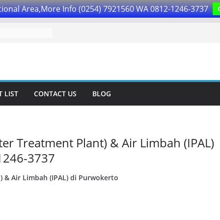
ional Area,More Info (0254) 7921560 WA 0812-1246-3737
 LIST
CONTACT US
BLOG
ter Treatment Plant) & Air Limbah (IPAL)
-1246-3737
) & Air Limbah (IPAL) di Purwokerto