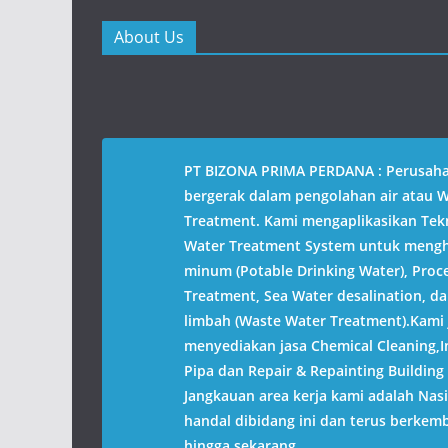
r
r
e
e
o
o
About Us
n
n
T
F
w
a
i
c
t
e
t
b
e
o
r
o
(
k
O
(
PT BIZONA PRIMA PERDANA : Perusah
p
O
e
p
bergerak dalam pengolahan air atau 
n
e
s
n
Treatment. Kami mengaplikasikan Tek
i
s
n
i
Water Treatment System untuk mengha
n
n
e
n
minum (Potable Drinking Water), Proc
w
e
w
w
Treatment, Sea Water desalination, da
i
w
n
i
limbah (Waste Water Treatment).Kami 
d
n
o
d
menyediakan jasa Chemical Cleaning,In
w
o
)
w
Pipa dan Repair & Repainting Building 
)
Jangkauan area kerja kami adalah Nas
handal dibidang ini dan terus berkem
hingga sekarang.