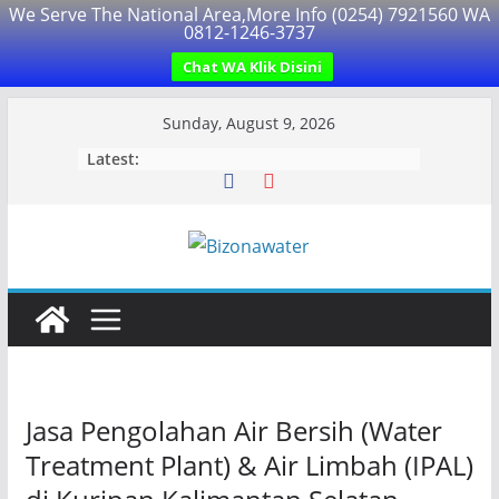
We Serve The National Area,More Info (0254) 7921560 WA
0812-1246-3737
Chat WA Klik Disini
Skip
Sunday, August 9, 2026
to
Latest:
content
Jasa Pengolahan Air Bersih (Water
Treatment Plant) & Air Limbah (IPAL)