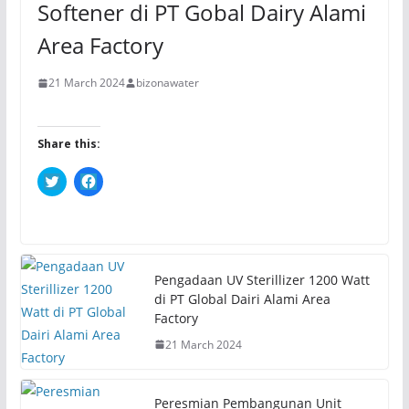
Softener di PT Gobal Dairy Alami
Area Factory
21 March 2024
bizonawater
Share this:
C
C
l
l
i
i
c
c
k
k
t
t
o
o
s
s
h
h
Pengadaan UV Sterillizer 1200 Watt
a
a
r
r
di PT Global Dairi Alami Area
e
e
Factory
o
o
n
n
21 March 2024
T
F
w
a
i
c
t
e
t
b
Peresmian Pembangunan Unit
e
o