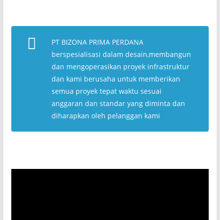
PT BIZONA PRIMA PERDANA
berspesialisasi dalam desain,membangun
dan mengoperasikan proyek infrastruktur
dan kami berusaha untuk memberikan
semua proyek tepat waktu sesuai
anggaran dan standar yang diminta dan
diharapkan oleh pelanggan kami