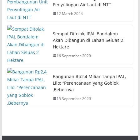
r
o
Penyulingan Air Laut di NTT
(
k
O
(
12 March 2024
p
O
e
p
n
e
s
n
i
s
Sempat Ditolak, IPAL Bondalem
n
i
n
n
Akan Dibangun di Lahan Seluas 2
e
n
Hektare
w
e
w
w
i
w
16 September 2020
n
i
d
n
o
d
w
o
)
w
Bangunan Rp2,4 Miliar Tanpa IPAL,
)
Lilo: “Perencanaan yang Goblok
,Bebernya
15 September 2020