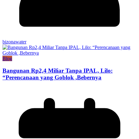
bizonawater
Blog
Bangunan Rp2,4 Miliar Tanpa IPAL, Lilo:
“Perencanaan yang Goblok ,Bebernya