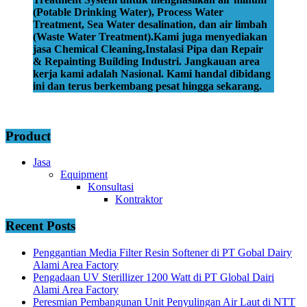
(Potable Drinking Water), Process Water
Treatment, Sea Water desalination, dan air limbah
(Waste Water Treatment).Kami juga menyediakan
jasa Chemical Cleaning,Instalasi Pipa dan Repair
& Repainting Building Industri. Jangkauan area
kerja kami adalah Nasional. Kami handal dibidang
ini dan terus berkembang pesat hingga sekarang.
Product
Jasa
Equipment
Konsultasi
Kontraktor
Recent Posts
Penggantian Media Filter Resin Softener di PT Gobal Dairy
Alami Area Factory
Pengadaan UV Sterillizer 1200 Watt di PT Global Dairi
Alami Area Factory
Peresmian Pembangunan Unit Penyulingan Air Laut di NTT