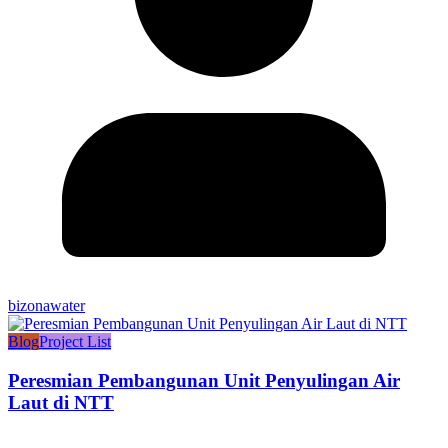
bizonawater
Blog
Project List
Peresmian Pembangunan Unit Penyulingan Air
Laut di NTT