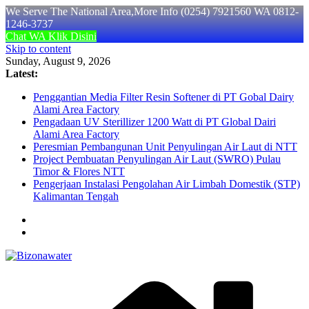
We Serve The National Area,More Info (0254) 7921560 WA 0812-
1246-3737
Chat WA Klik Disini
Skip to content
Sunday, August 9, 2026
Latest:
Penggantian Media Filter Resin Softener di PT Gobal Dairy
Alami Area Factory
Pengadaan UV Sterillizer 1200 Watt di PT Global Dairi
Alami Area Factory
Peresmian Pembangunan Unit Penyulingan Air Laut di NTT
Project Pembuatan Penyulingan Air Laut (SWRO) Pulau
Timor & Flores NTT
Pengerjaan Instalasi Pengolahan Air Limbah Domestik (STP)
Kalimantan Tengah