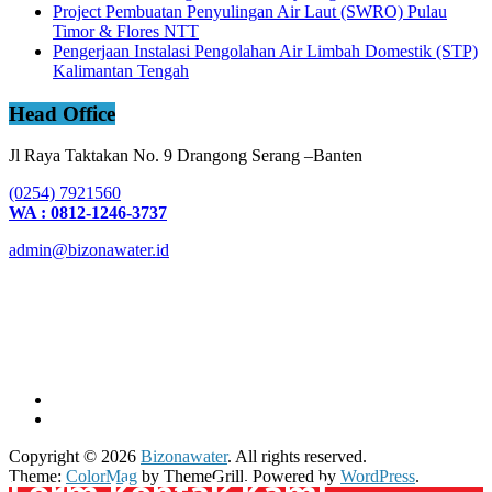
Project Pembuatan Penyulingan Air Laut (SWRO) Pulau
Timor & Flores NTT
Pengerjaan Instalasi Pengolahan Air Limbah Domestik (STP)
Kalimantan Tengah
Head Office
Jl Raya Taktakan No. 9 Drangong Serang –Banten
(0254) 7921560
WA : 0812-1246-3737
admin@bizonawater.id
Copyright © 2026
Bizonawater
. All rights reserved.
Theme:
ColorMag
by ThemeGrill. Powered by
WordPress
.