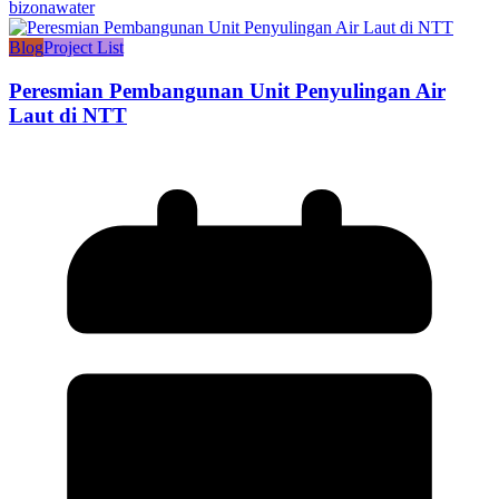
bizonawater
Blog
Project List
Peresmian Pembangunan Unit Penyulingan Air
Laut di NTT