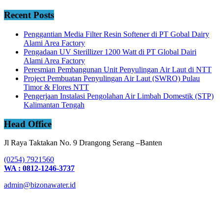
Recent Posts
Penggantian Media Filter Resin Softener di PT Gobal Dairy
Alami Area Factory
Pengadaan UV Sterillizer 1200 Watt di PT Global Dairi
Alami Area Factory
Peresmian Pembangunan Unit Penyulingan Air Laut di NTT
Project Pembuatan Penyulingan Air Laut (SWRO) Pulau
Timor & Flores NTT
Pengerjaan Instalasi Pengolahan Air Limbah Domestik (STP)
Kalimantan Tengah
Head Office
Jl Raya Taktakan No. 9 Drangong Serang –Banten
(0254) 7921560
WA : 0812-1246-3737
admin@bizonawater.id