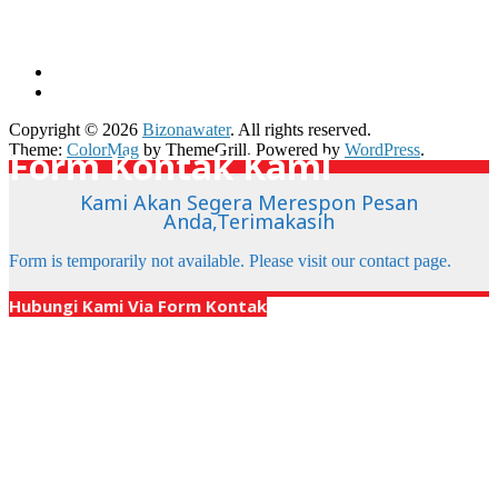
Copyright © 2026
Bizonawater
. All rights reserved.
Theme:
ColorMag
by ThemeGrill. Powered by
WordPress
.
Form Kontak Kami
Kami Akan Segera Merespon Pesan
Anda,Terimakasih
Form is temporarily not available. Please visit our contact page.
X
Hubungi Kami Via Form Kontak