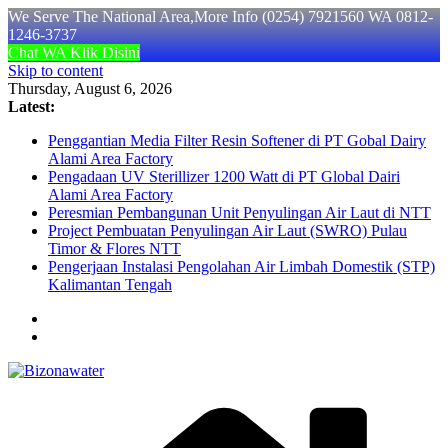
We Serve The National Area,More Info (0254) 7921560 WA 0812-
1246-3737
Chat WA Klik Disini
Skip to content
Thursday, August 6, 2026
Latest:
Penggantian Media Filter Resin Softener di PT Gobal Dairy
Alami Area Factory
Pengadaan UV Sterillizer 1200 Watt di PT Global Dairi
Alami Area Factory
Peresmian Pembangunan Unit Penyulingan Air Laut di NTT
Project Pembuatan Penyulingan Air Laut (SWRO) Pulau
Timor & Flores NTT
Pengerjaan Instalasi Pengolahan Air Limbah Domestik (STP)
Kalimantan Tengah