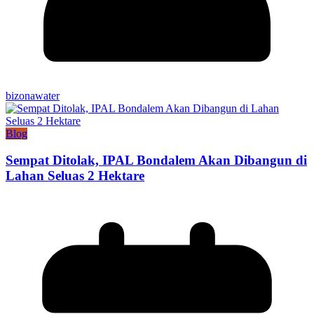
bizonawater
Blog
Sempat Ditolak, IPAL Bondalem Akan Dibangun di
Lahan Seluas 2 Hektare