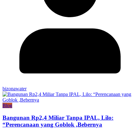
bizonawater
Blog
Bangunan Rp2,4 Miliar Tanpa IPAL, Lilo:
“Perencanaan yang Goblok ,Bebernya