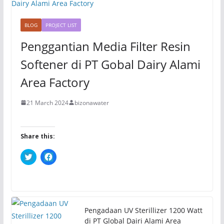
w
o
)
w
)
BLOG
PROJECT LIST
Penggantian Media Filter Resin
Softener di PT Gobal Dairy Alami
Area Factory
21 March 2024
bizonawater
Share this:
C
C
l
l
i
i
c
c
k
k
t
t
o
o
s
s
h
h
Pengadaan UV Sterillizer 1200 Watt
a
a
r
r
di PT Global Dairi Alami Area