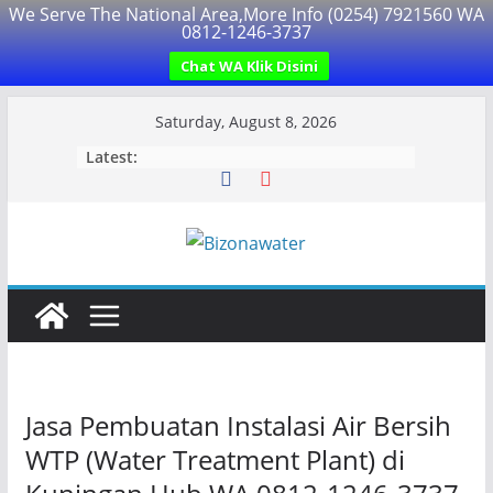
We Serve The National Area,More Info (0254) 7921560 WA
0812-1246-3737
Chat WA Klik Disini
Skip
Saturday, August 8, 2026
to
Latest:
content
Jasa Pembuatan Instalasi Air Bersih
WTP (Water Treatment Plant) di