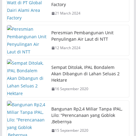
e
e
Factory
o
o
n
n
21 March 2024
T
F
w
a
i
c
t
e
t
b
Peresmian Pembangunan Unit
e
o
r
o
Penyulingan Air Laut di NTT
(
k
O
(
12 March 2024
p
O
e
p
n
e
s
n
i
s
Sempat Ditolak, IPAL Bondalem
n
i
n
n
Akan Dibangun di Lahan Seluas 2
e
n
Hektare
w
e
w
w
i
w
16 September 2020
n
i
d
n
o
d
w
o
)
w
Bangunan Rp2,4 Miliar Tanpa IPAL,
)
Lilo: “Perencanaan yang Goblok
,Bebernya
15 September 2020