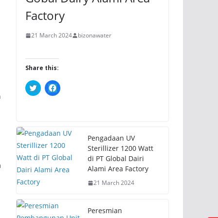
Factory
21 March 2024
bizonawater
Share this:
C
C
l
l
n
i
i
c
c
k
k
t
t
o
o
s
s
h
h
Pengadaan UV
a
a
Sterillizer 1200 Watt
r
r
e
e
di PT Global Dairi
o
o
a
Alami Area Factory
n
n
T
F
w
a
21 March 2024
i
c
t
e
t
b
e
o
Peresmian
r
o