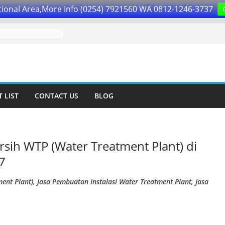
ional Area,More Info (0254) 7921560 WA 0812-1246-3737
 LIST
CONTACT US
BLOG
ersih WTP (Water Treatment Plant) di
7
ent Plant), Jasa Pembuatan Instalasi Water Treatment Plant, Jasa