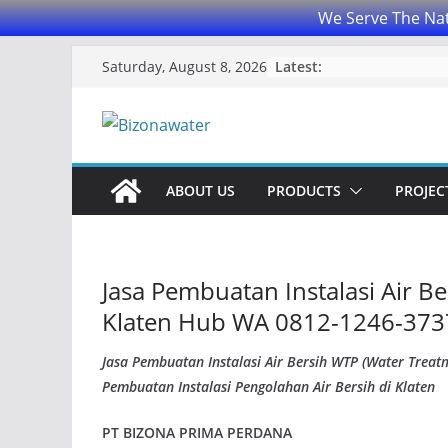
We Serve The Nat
Skip
Latest:
Saturday, August 8, 2026
to
content
ABOUT US
PRODUCTS
PROJECT
Jasa Pembuatan Instalasi Air B
Klaten Hub WA 0812-1246-373
Jasa Pembuatan Instalasi Air Bersih WTP (Water Treatm
Pembuatan Instalasi Pengolahan Air Bersih di Klaten
PT BIZONA PRIMA PERDANA