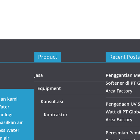
Product
Recent Posts
Jasa
Penggantian Med
Softener di PT 
Equipment
Area Factory
aan kami
Konsultasi
Pengadaan UV St
Water
Watt di PT Globa
nologi
Kontraktor
Area Factory
silkan air
ess Water
Peresmian Pem
n air