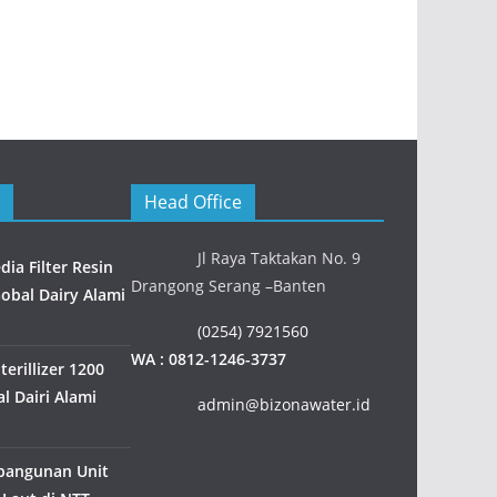
Head Office
Jl Raya Taktakan No. 9
ia Filter Resin
Drangong Serang –Banten
Gobal Dairy Alami
(0254) 7921560
WA : 0812-1246-3737
erillizer 1200
l Dairi Alami
admin@bizonawater.id
bangunan Unit