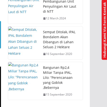
(
k
Pembangunan Unit
O
(
Hubungi Kami Via Form Kontak
Penyulingan Air Laut
p
O
e
p
di NTT
n
e
s
n
12 March 2024
i
s
n
i
n
n
e
n
w
e
Sempat Ditolak, IPAL
w
w
Bondalem Akan
i
w
n
i
Dibangun di Lahan
d
n
Seluas 2 Hektare
o
d
w
o
)
w
16 September 2020
)
Bangunan Rp2,4
Miliar Tanpa IPAL,
Lilo: “Perencanaan
yang Goblok
,Bebernya
15 September 2020