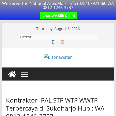
We Serve The National Area,More Info (0254) 7921560 WA
0812-1246-3737
Chat WA Klik Disini
Skip
Thursday, August 6, 2026
to
Latest:
content
Kontraktor IPAL STP WTP WWTP
Terpercaya di Sukoharjo Hub : WA