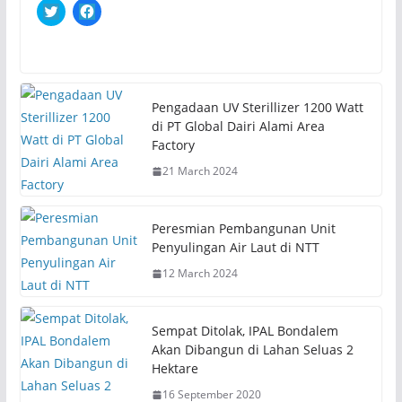
C
C
l
l
i
i
c
c
k
k
t
t
o
o
s
s
h
h
Pengadaan UV Sterillizer 1200 Watt
a
a
r
r
di PT Global Dairi Alami Area
e
e
Factory
o
o
n
n
21 March 2024
T
F
w
a
i
c
t
e
t
b
Peresmian Pembangunan Unit
e
o
r
o
Penyulingan Air Laut di NTT
(
k
O
(
12 March 2024
p
O
e
p
n
e
s
n
i
s
Sempat Ditolak, IPAL Bondalem
n
i
n
n
Akan Dibangun di Lahan Seluas 2
e
n
Hektare
w
e
w
w
i
w
16 September 2020