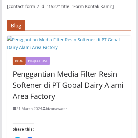
s
n
[contact-form-7 id=”1527″ title=”Form Kontak Kami”]
i
s
n
i
n
n
e
n
w
e
Blog
w
w
i
w
n
i
d
n
o
d
w
o
)
w
)
BLOG
PROJECT LIST
Penggantian Media Filter Resin
Softener di PT Gobal Dairy Alami
Area Factory
21 March 2024
bizonawater
Share this: