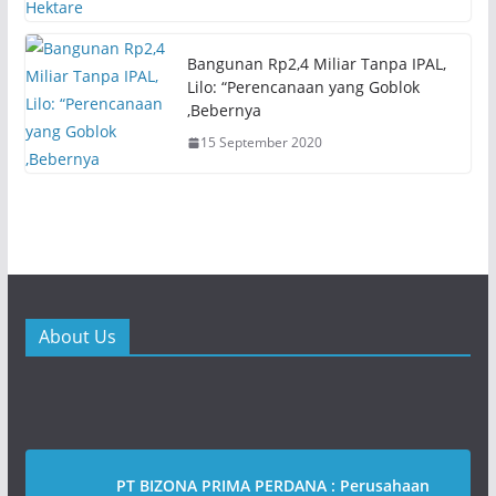
n
i
d
n
o
d
w
o
)
w
Bangunan Rp2,4 Miliar Tanpa IPAL,
)
Lilo: “Perencanaan yang Goblok
,Bebernya
15 September 2020
About Us
PT BIZONA PRIMA PERDANA : Perusahaan