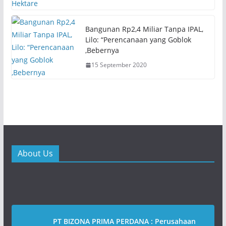
n
i
d
n
o
d
w
o
)
w
Bangunan Rp2,4 Miliar Tanpa IPAL,
)
Lilo: “Perencanaan yang Goblok
,Bebernya
15 September 2020
About Us
PT BIZONA PRIMA PERDANA : Perusahaan