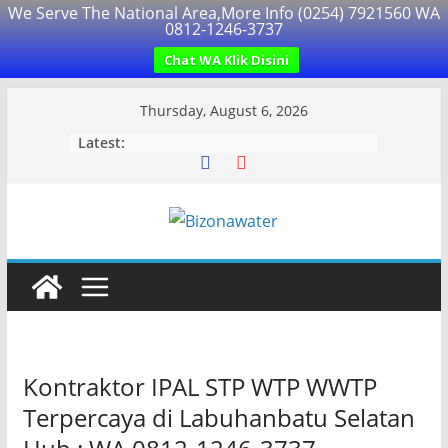
We Serve The National Area,More Info (0254) 7921560 WA
0812-1246-3737
Chat WA Klik Disini
Skip
Thursday, August 6, 2026
to
Latest:
content
Kontraktor IPAL STP WTP WWTP
Terpercaya di Labuhanbatu Selatan