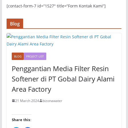
s
n
[contact-form-7 id=”1527″ title=”Form Kontak Kami”]
i
s
n
i
n
n
e
n
w
e
Blog
w
w
i
w
n
i
d
n
o
d
w
o
)
w
)
BLOG
PROJECT LIST
Penggantian Media Filter Resin
Softener di PT Gobal Dairy Alami
Area Factory
21 March 2024
bizonawater
Share this: