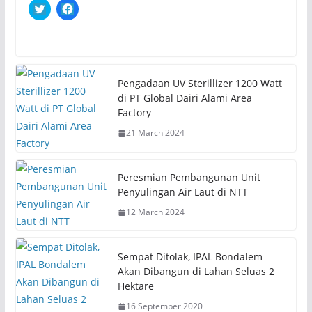
C
C
l
l
i
i
c
c
k
k
t
t
o
o
s
s
h
h
Pengadaan UV Sterillizer 1200 Watt
a
a
r
r
di PT Global Dairi Alami Area
e
e
Factory
o
o
n
n
21 March 2024
T
F
w
a
i
c
t
e
t
b
Peresmian Pembangunan Unit
e
o
r
o
Penyulingan Air Laut di NTT
(
k
O
(
12 March 2024
p
O
e
p
n
e
s
n
i
s
Sempat Ditolak, IPAL Bondalem
n
i
n
n
Akan Dibangun di Lahan Seluas 2
e
n
Hektare
w
e
w
w
i
w
16 September 2020