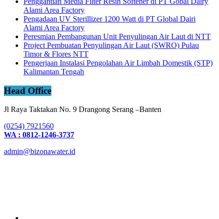
Penggantian Media Filter Resin Softener di PT Gobal Dairy
Alami Area Factory
Pengadaan UV Sterillizer 1200 Watt di PT Global Dairi
Alami Area Factory
Peresmian Pembangunan Unit Penyulingan Air Laut di NTT
Project Pembuatan Penyulingan Air Laut (SWRO) Pulau
Timor & Flores NTT
Pengerjaan Instalasi Pengolahan Air Limbah Domestik (STP)
Kalimantan Tengah
Head Office
Jl Raya Taktakan No. 9 Drangong Serang –Banten
(0254) 7921560
WA : 0812-1246-3737
admin@bizonawater.id