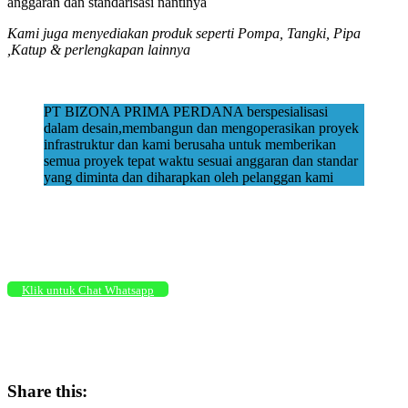
anggaran dan standarisasi nantinya
Kami juga menyediakan produk seperti Pompa, Tangki, Pipa
,Katup & perlengkapan lainnya
PT BIZONA PRIMA PERDANA berspesialisasi
dalam desain,membangun dan mengoperasikan proyek
infrastruktur dan kami berusaha untuk memberikan
semua proyek tepat waktu sesuai anggaran dan standar
yang diminta dan diharapkan oleh pelanggan kami
Klik untuk Chat Whatsapp
Share this: