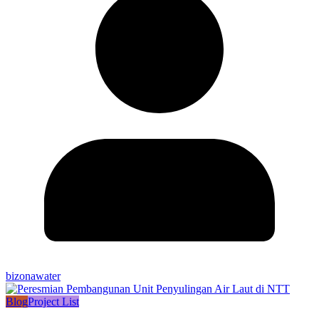
bizonawater
Blog
Project List