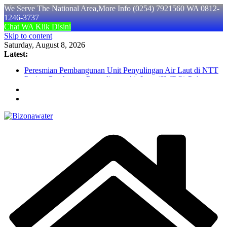
We Serve The National Area,More Info (0254) 7921560 WA 0812-
1246-3737
Chat WA Klik Disini
Skip to content
Saturday, August 8, 2026
Latest:
Peresmian Pembangunan Unit Penyulingan Air Laut di NTT
Project Pembuatan Penyulingan Air Laut (SWRO) Pulau
Timor & Flores NTT
Pengerjaan Instalasi Pengolahan Air Limbah Domestik (STP)
Kalimantan Tengah
Penggantian Media Filter Resin Softener di PT Gobal Dairy
Alami Area Factory
Pengadaan UV Sterillizer 1200 Watt di PT Global Dairi
Alami Area Factory