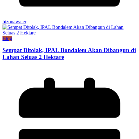
bizonawater
Blog
Sempat Ditolak, IPAL Bondalem Akan Dibangun di
Lahan Seluas 2 Hektare