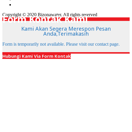
Copyright © 2020 Bizonawater. All rights reserved
Form Kontak Kami
Kami Akan Segera Merespon Pesan
Anda,Terimakasih
Form is temporarily not available. Please visit our contact page.
X
Hubungi Kami Via Form Kontak