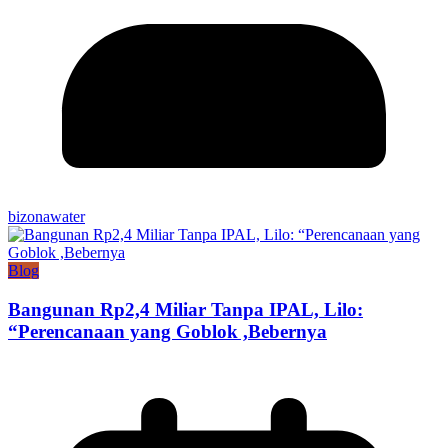
bizonawater
Blog
Bangunan Rp2,4 Miliar Tanpa IPAL, Lilo:
“Perencanaan yang Goblok ,Bebernya